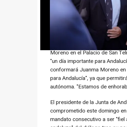
Elías Bendodo, ha destacado est
Juanma Moreno al frente de la P
pactar con Vox un acuerdo de Go
intereses de los andaluces a la "t
En declaraciones a los medios 
Moreno en el Palacio de San Te
"un día importante para Andaluc
conformará Juanma Moreno en lo
para Andalucía", ya que permitir
autónoma. "Estamos de enhorabu
El presidente de la Junta de An
comprometido este domingo en s
mandato consecutivo a ser "fiel 