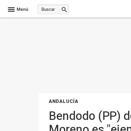
Menú
ANDALUCÍA
Bendodo (PP) de
Moreno es "ejem