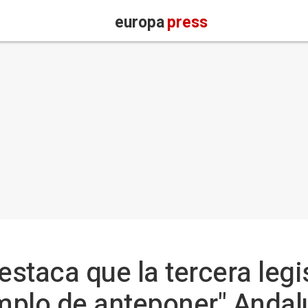
europa
press
staca que la tercera legi
plo de anteponer" Andalu