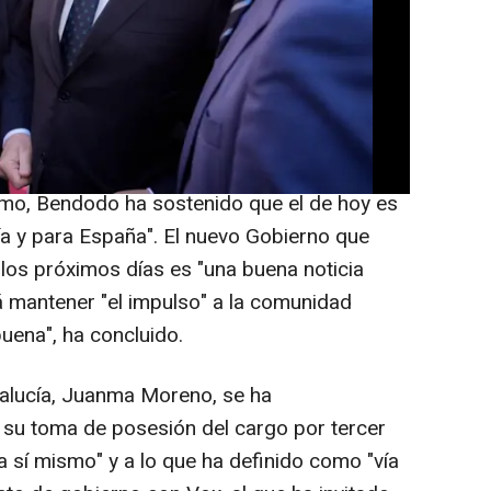
e domingo que la tercera legislatura de
residencia de la Junta de Andalucía tras
bierno es el "ejemplo de anteponer" los
áctica partidista".
con motivo de la toma de posesión de
lmo, Bendodo ha sostenido que el de hoy es
ía y para España". El nuevo Gobierno que
s próximos días es "una buena noticia
á mantener "el impulso" a la comunidad
ena", ha concluido.
dalucía, Juanma Moreno, se ha
u toma de posesión del cargo por tercer
a sí mismo" y a lo que ha definido como "vía