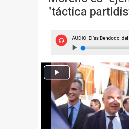
"táctica partidis
AUDIO: Elías Bendodo, del
Play
Elías Bendodo con el expresidente del Gobierno de España Mari
Europa Press Andalucía
Actualizado: domingo, 5 julio 2026 15:34
SEVILLA 5 Jul. (EUROPA PRESS)
El vicesecretario de Política Aut