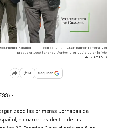
ocumental Español, con el edil de Cultura, Juan Ramón Ferreira, y el
productor José Sánchez Montes, a su izquierda en la foto
- AYUNTAMIENTO
IA
Seguir en
Abrir opciones para compartir
SS) -
organizado las primeras Jornadas de
Español, enmarcadas dentro de las