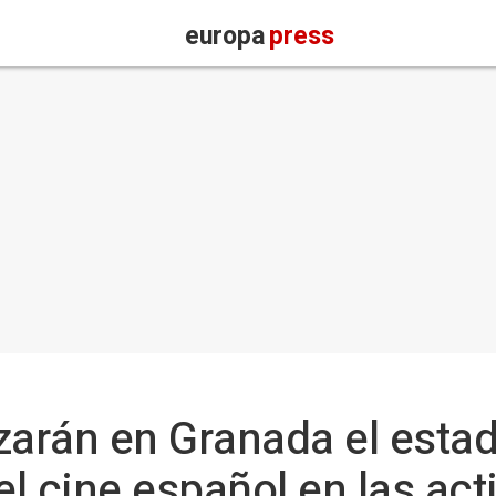
europa
press
zarán en Granada el estad
l cine español en las act