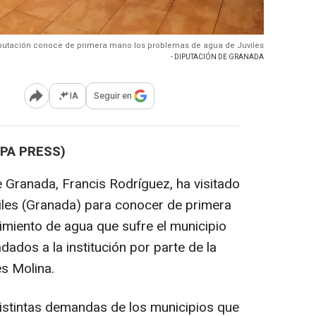
putación conoce de primera mano los problemas de agua de Juviles
- DIPUTACIÓN DE GRANADA
IA
Seguir en
Abrir opciones para compartir
OPA PRESS)
e Granada, Francis Rodríguez, ha visitado
iles (Granada) para conocer de primera
miento de agua que sufre el municipio
dados a la institución por parte de la
es Molina.
istintas demandas de los municipios que