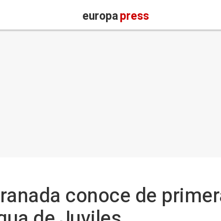
europa
press
Granada conoce de primer
gua de Juviles