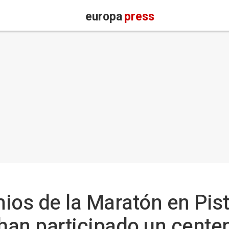
europa
press
ios de la Maratón en Pis
 han participado un cente