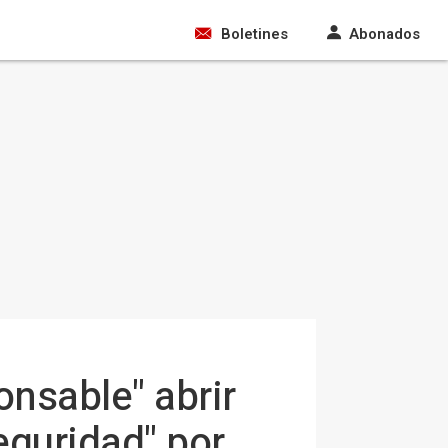
Boletines
Abonados
onsable" abrir
eguridad" por