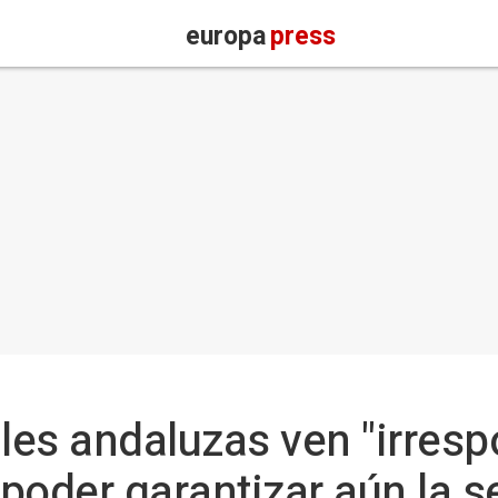
europa
press
les andaluzas ven "irresp
 poder garantizar aún la s