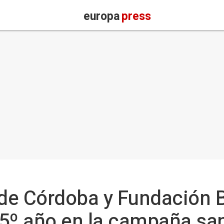
europa
press
de Córdoba y Fundación
5º año en la campaña san