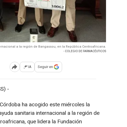
rnacional a la región de Bangassou, en la República Centroafricana.
- COLEGIO DE FARMACÉUTICOS
IA
Seguir en
Abrir opciones para compartir
S) -
 Córdoba ha acogido este miércoles la
uda sanitaria internacional a la región de
roafricana, que lidera la Fundación