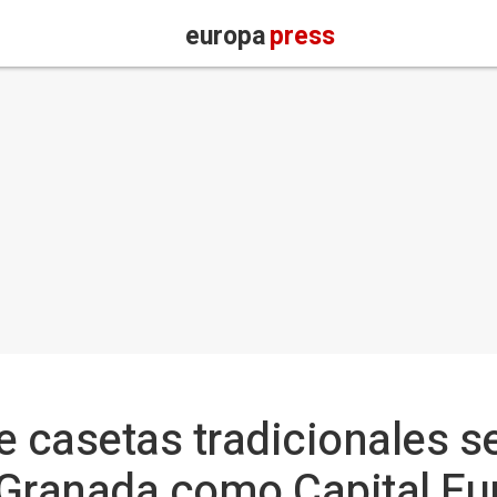
europa
press
e casetas tradicionales s
Granada como Capital Eu