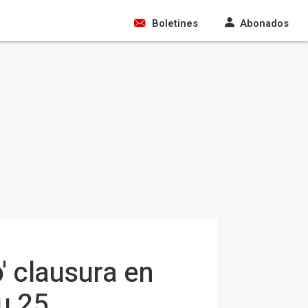
Boletines
Abonados
o' clausura en
su 25