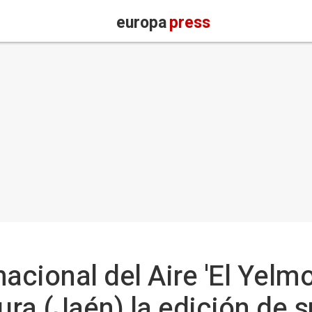
europa
press
rnacional del Aire 'El Yelm
ura (Jaén) la edición de 