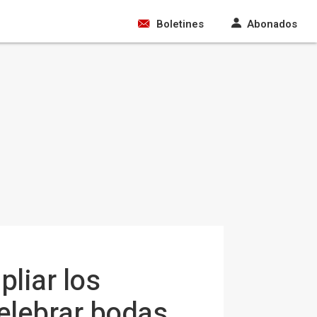
Boletines
Abonados
liar los
elebrar bodas