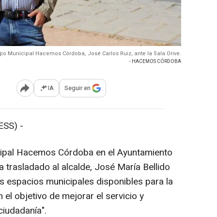
upo Municipal Hacemos Córdoba, José Carlos Ruiz, ante la Sala Orive.
- HACEMOS CÓRDOBA
IA
Seguir en
Abrir opciones para compartir
SS) -
cipal Hacemos Córdoba en el Ayuntamiento
 trasladado al alcalde, José María Bellido
os espacios municipales disponibles para la
 el objetivo de mejorar el servicio y
ciudadanía".