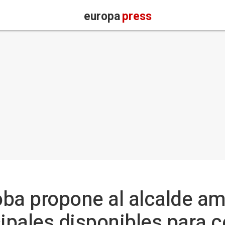
europa
press
a propone al alcalde amp
pales disponibles para c