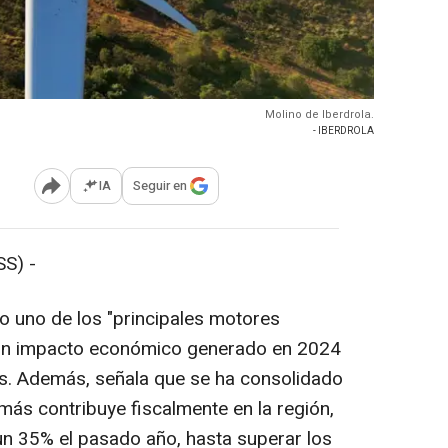
Molino de Iberdrola.
- IBERDROLA
IA
Seguir en
Abrir opciones para compartir
S) -
o uno de los "principales motores
un impacto económico generado en 2024
s. Además, señala que se ha consolidado
ás contribuye fiscalmente en la región,
n 35% el pasado año, hasta superar los