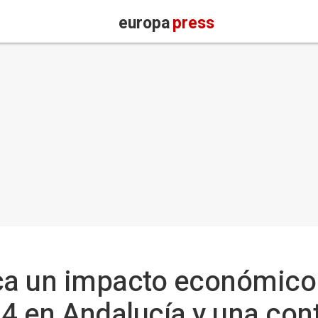
europa
press
aca un impacto económico
4 en Andalucía y una cont