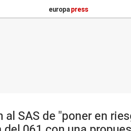
europa
press
al SAS de "poner en ries
n del 061 con una propuest