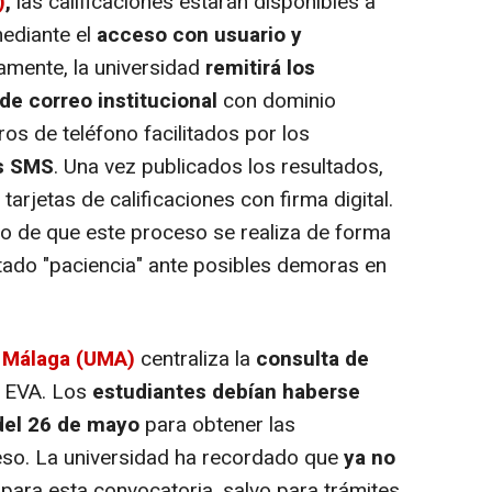
)
,
las calificaciones estarán disponibles a
mediante el
acceso con usuario y
lamente, la universidad
remitirá los
de correo institucional
con dominio
os de teléfono facilitados por los
s SMS
. Una vez publicados los resultados,
tarjetas de calificaciones con firma digital.
ido de que este proceso se realiza de forma
itado "paciencia" ante posibles demoras en
e Málaga (UMA)
centraliza la
consulta de
EVA. Los
estudiantes debían haberse
del 26 de mayo
para obtener las
eso. La universidad ha recordado que
ya no
para esta convocatoria, salvo para trámites