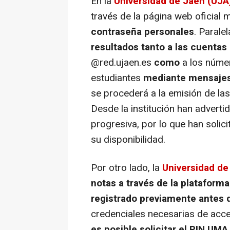
En la
Universidad de Jaén (UJA
través de la página web oficial 
contraseña personales
. Parale
resultados tanto a las cuentas 
@red.ujaen.es
como
a los númer
estudiantes
mediante mensaje
se procederá a la emisión de las 
Desde la institución han advert
progresiva, por lo que han solic
su disponibilidad.
Por otro lado, la
Universidad d
notas a través de la plataforma
registrado previamente antes 
credenciales necesarias de acc
es posible solicitar el PIN UMA