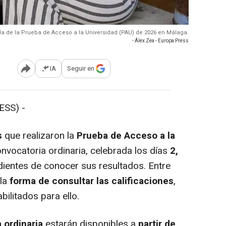
a de la Prueba de Acceso a la Universidad (PAU) de 2026 en Málaga.
- Álex Zea - Europa Press
IA
Seguir en
Abrir opciones para compartir
ESS) -
s
que realizaron la
Prueba de Acceso a la
onvocatoria ordinaria, celebrada los días
2,
ientes de conocer sus resultados. Entre
 la
forma de consultar las calificaciones
,
bilitados para ello.
 ordinaria
estarán disponibles a
partir de