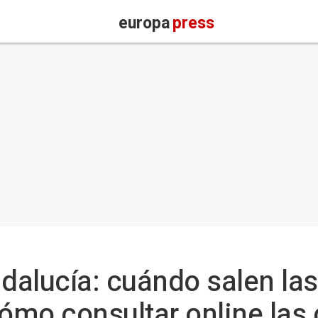
europa
press
alucía: cuándo salen las
cómo consultar online las 