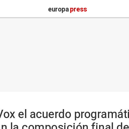
europa
press
 Vox el acuerdo programá
n la composición final d