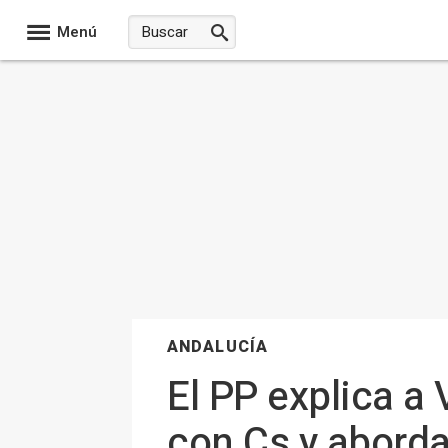
Menú
ANDALUCÍA
El PP explica a
con Cs y aborda