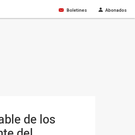
Boletines
Abonados
able de los
te del