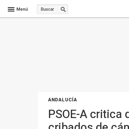
Menú
ANDALUCÍA
PSOE-A critica 
cribados de cán