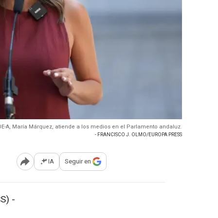
OE-A, María Márquez, atiende a los medios en el Parlamento andaluz.
- FRANCISCO J. OLMO/EUROPA PRESS
IA
Seguir en
Abrir opciones para compartir
S) -