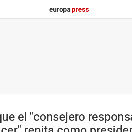
europa
press
que el "consejero respons
cer" repita como presiden