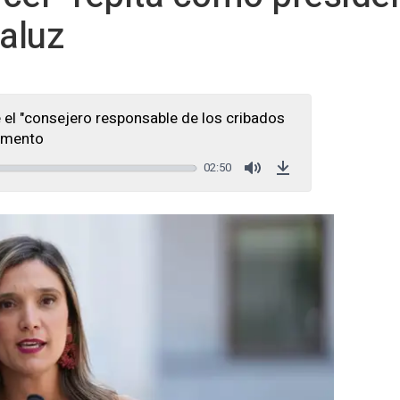
aluz
 el "consejero responsable de los cribados
lamento
02:50
Mute
Download