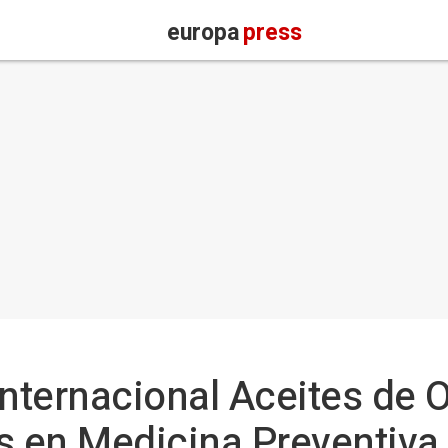
europa
press
nternacional Aceites de O
s en Medicina Preventiva