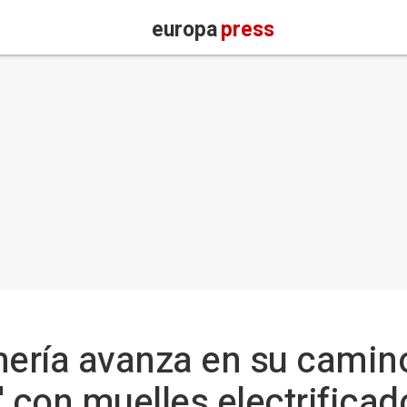
europa
press
mería avanza en su camino
' con muelles electrificad