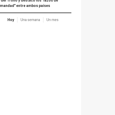
 del Trono y destacó los "lazos de
rmandad" entre ambos países
Hoy
Una semana
Un mes