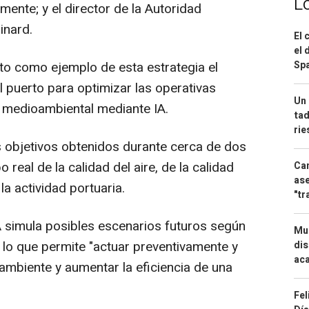
L
ente; y el director de la Autoridad
inard.
El 
el 
Spa
to como ejemplo de esta estrategia el
 puerto para optimizar las operativas
Un 
 medioambiental mediante IA.
tad
ri
tos objetivos obtenidos durante cerca de dos
real de la calidad del aire, de la calidad
Can
ase
la actividad portuaria.
"tr
IA simula posibles escenarios futuros según
Mue
 lo que permite "actuar preventivamente y
dis
aca
 ambiente y aumentar la eficiencia de una
Fel