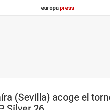
europa
press
ra (Sevilla) acoge el tor
P Silver 26