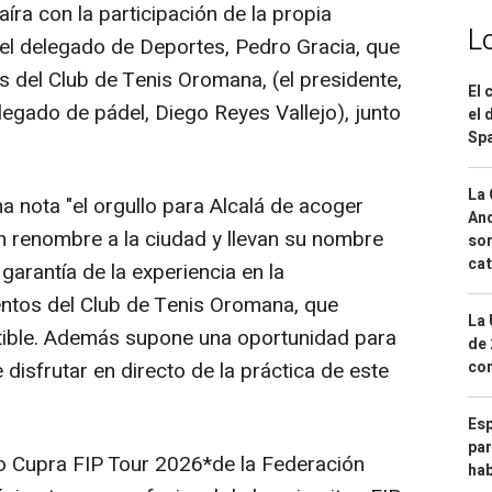
ra con la participación de la propia
L
 el delegado de Deportes, Pedro Gracia, que
del Club de Tenis Oromana, (el presidente,
El 
elegado de pádel, Diego Reyes Vallejo), junto
el 
Spa
La 
a nota "el orgullo para Alcalá de acoger
And
an renombre a la ciudad y llevan su nombre
sor
cat
 garantía de la experiencia en la
entos del Club de Tenis Oromana, que
La 
utible. Además supone una oportunidad para
de 
com
 disfrutar en directo de la práctica de este
Esp
par
ito Cupra FIP Tour 2026*de la Federación
hab