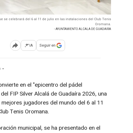
e se celebrará del 6 al 11 de julio en las instalaciones del Club Tenis
Oromana.
- AYUNTAMIENTO ALCALA DE GUADAIRA
IA
Seguir en
Abrir opciones para compartir
 -
onvierte en el "epicentro del pádel
 del FIP Silver Alcalá de Guadaíra 2026, una
os mejores jugadores del mundo del 6 al 11
l Club Tenis Oromana.
oración municipal, se ha presentado en el