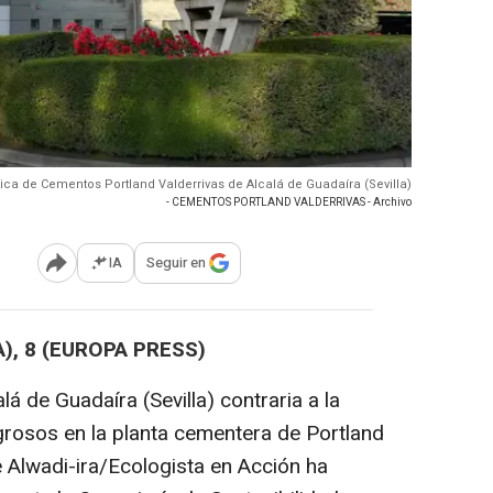
rica de Cementos Portland Valderrivas de Alcalá de Guadaíra (Sevilla)
- CEMENTOS PORTLAND VALDERRIVAS - Archivo
IA
Seguir en
Abrir opciones para compartir
), 8 (EUROPA PRESS)
á de Guadaíra (Sevilla) contraria a la
igrosos en la planta cementera de Portland
 Alwadi-ira/Ecologista en Acción ha