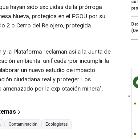
con
a que hayan sido excluidas de la prórroga
pro
ehesa Nueva, protegida en el PGOU por su
Des
do 2 o Cerro del Relojero, protegida
(Ov
 y la Plataforma reclaman así a la Junta de
zación ambiental unificada ·por incumplir la
"elaborar un nuevo estudio de impacto
ación ciudadana real y proteger Los
co amenazado por la explotación minera".
 temas
a
Contaminación
Ecologistas