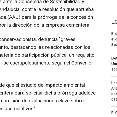
 ante la Consejería de Sostenibilidad y
ndalucía, contra la resolución que aprueba
cada (AAU) para la prórroga de la concesión
L
a por la dirección de la empresa cementera.
El 
 conservacionista, denuncia "graves
el 
Spa
ento, destacando las relacionadas con los
eria de participación pública, un requisito
Det
plirse escrupulosamente según el Convenio
Ucr
so
La 
de que el estudio de impacto ambiental
And
tera para solicitar dicha prórroga adolece
sor
cat
la omisión de evaluaciones clave sobre
os acumulativos".
El 