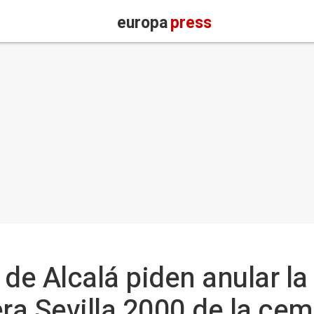
europa
press
de Alcalá piden anular la
a Sevilla 2000 de la cem