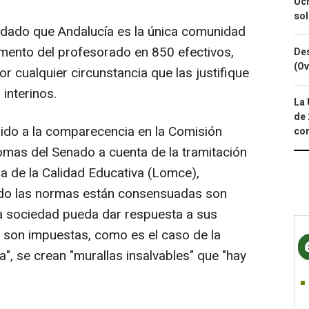
Ucr
so
rdado que Andalucía es la única comunidad
ento del profesorado en 850 efectivos,
Des
(Ov
r cualquier circunstancia que las justifique
interinos.
La 
de 
rido a la comparecencia en la Comisión
com
as del Senado a cuenta de la tramitación
ra de la Calidad Educativa (Lomce),
ndo las normas están consensuadas son
la sociedad pueda dar respuesta a sus
 son impuestas, como es el caso de la
a", se crean "murallas insalvables" que "hay