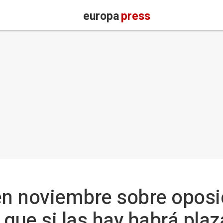
europa
press
en noviembre sobre oposi
 que si las hay habrá plaz