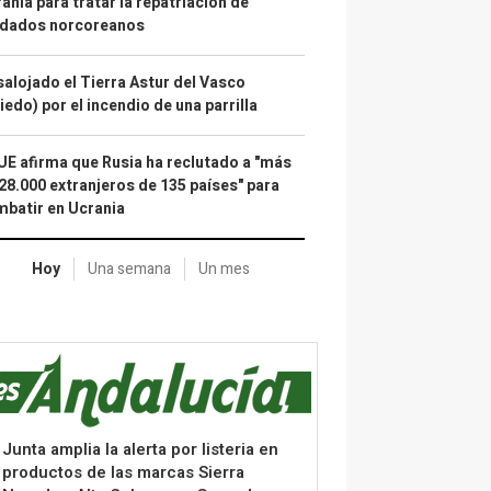
ania para tratar la repatriación de
ldados norcoreanos
alojado el Tierra Astur del Vasco
iedo) por el incendio de una parrilla
UE afirma que Rusia ha reclutado a "más
28.000 extranjeros de 135 países" para
batir en Ucrania
Hoy
Una semana
Un mes
Junta amplia la alerta por listeria en
productos de las marcas Sierra