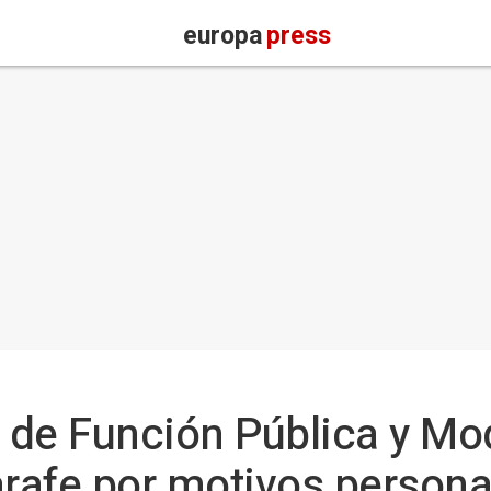
europa
press
l de Función Pública y Mo
arafe por motivos persona