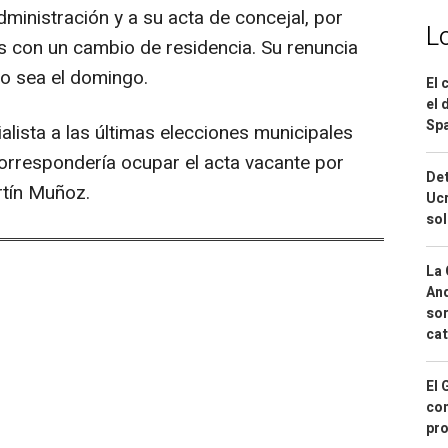
ministración y a su acta de concejal, por
L
 con un cambio de residencia. Su renuncia
, o sea el domingo.
El 
el 
Spa
alista a las últimas elecciones municipales
orrespondería ocupar el acta vacante por
Det
rtín Muñoz.
Ucr
so
La 
And
sor
cat
El 
con
pro