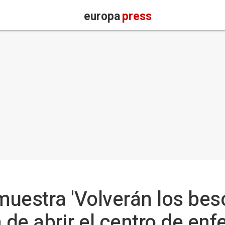
europa
press
muestra 'Volverán los bes
a de abrir el centro de e