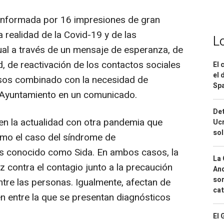
onformada por 16 impresiones de gran
 realidad de la Covid-19 y de las
L
al a través de un mensaje de esperanza, de
d, de reactivación de los contactos sociales
El 
el 
esos combinado con la necesidad de
Spa
l Ayuntamiento en un comunicado.
Det
 en la actualidad con otra pandemia que
Ucr
so
mo el caso del síndrome de
ás conocido como Sida. En ambos casos, la
La 
 contra el contagio junto a la precaución
And
sor
entre las personas. Igualmente, afectan de
cat
en entre la que se presentan diagnósticos
El 