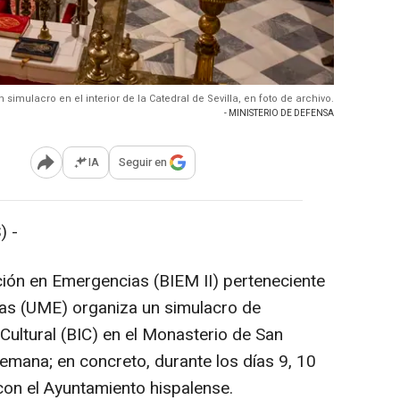
 simulacro en el interior de la Catedral de Sevilla, en foto de archivo.
- MINISTERIO DE DEFENSA
IA
Seguir en
Abrir opciones para compartir
) -
ción en Emergencias (BIEM II) perteneciente
ias (UME) organiza un simulacro de
Cultural (BIC) en el Monasterio de San
emana; en concreto, durante los días 9, 10
con el Ayuntamiento hispalense.