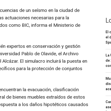
ecuencias de un seísmo en la ciudad de
las actuaciones necesarias para la
L
ados como BIC, informa el Ministerio de
El 
el 
Spa
bién expertos en conservación y gestión
iversidad Pablo de Olavide, el Archivo
La 
l Alcázar. El simulacro incluirá la puesta en
de 
com
cíficos para la protección de conjuntos
Mue
dis
encuentran la evacuación, clasificación
aca
ral de bienes muebles extraídos de estos
Can
espuesta a los daños hipotéticos causados
ase