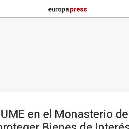
europa
press
a UME en el Monasterio d
proteger Bienes de Interés