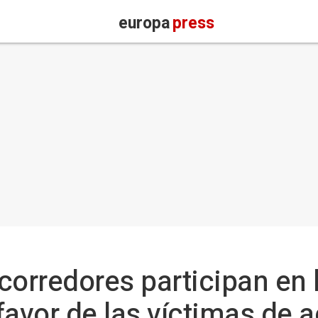
europa
press
corredores participan en 
favor de las víctimas de 