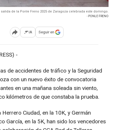
 salida de la Ponle Freno 2025 de Zaragoza celebrada este domingo.
- PONLE FRENO
IA
Seguir en
Abrir opciones para compartir
RESS) -
mas de accidentes de tráfico y la Seguridad
agoza con un nuevo éxito de convocatoria
pantes en una mañana soleada sin viento,
nco kilómetros de que constaba la prueba.
a Herrero Ciudad, en la 10K, y Germán
co García, en la 5K, han sido los vencedores