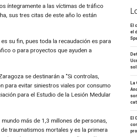
s íntegramente a las víctimas de tráfico
L
a, sus tres citas de este año lo están
El 
el 
Spa
es su fin, pues toda la recaudación es para
ráfico o para proyectos que ayuden a
Det
Ucr
so
 Zaragoza se destinarán a "Si controlas,
La 
n para evitar siniestros viales por consumo
And
iación para el Estudio de la Lesión Medular
sor
cat
El 
el mundo más de 1,3 millones de personas,
con
 de traumatismos mortales y es la primera
pro