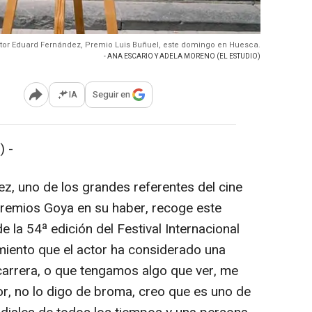
ctor Eduard Fernández, Premio Luis Buñuel, este domingo en Huesca.
- ANA ESCARIO Y ADELA MORENO (EL ESTUDIO)
IA
Seguir en
Abrir opciones para compartir
 -
ez, uno de los grandes referentes del cine
Premios Goya en su haber, recoge este
 la 54ª edición del Festival Internacional
miento que el actor ha considerado una
 carrera, o que tengamos algo que ver, me
or, no lo digo de broma, creo que es uno de