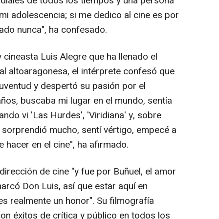
diales de todos los tiempos y una persona
 adolescencia; si me dedico al cine es por
tado nunca", ha confesado.
y cineasta Luis Alegre que ha llenado el
tal altoaragonesa, el intérprete confesó que
juventud y despertó su pasión por el
años, buscaba mi lugar en el mundo, sentía
ando vi 'Las Hurdes', 'Viridiana' y, sobre
e sorprendió mucho, sentí vértigo, empecé a
 hacer en el cine", ha afirmado.
irección de cine "y fue por Buñuel, el amor
marcó Don Luis, así que estar aquí en
s realmente un honor". Su filmografía
con éxitos de crítica y público en todos los