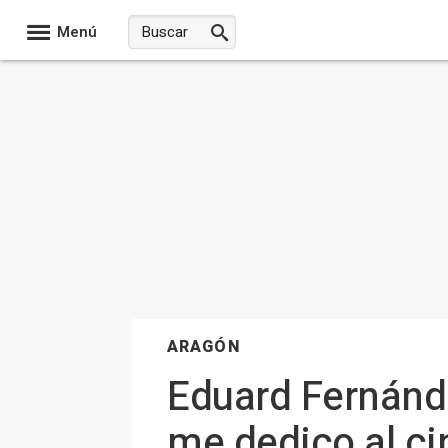
Menú
ARAGÓN
Eduard Fernánde
me dedico al ci