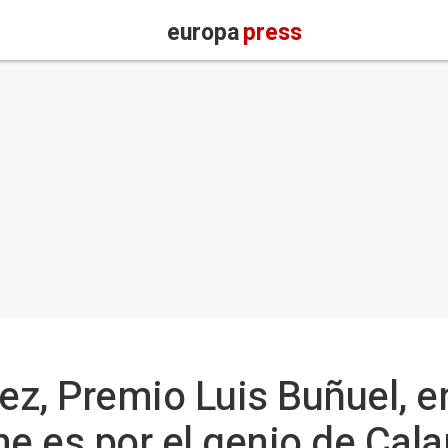
europa
press
z, Premio Luis Buñuel, e
ne es por el genio de Cal