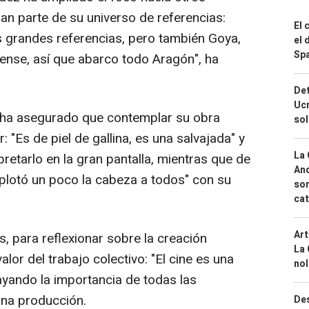
n parte de su universo de referencias:
El 
is grandes referencias, pero también Goya,
el 
Spa
ense, así que abarco todo Aragón", ha
Det
Ucr
 ha asegurado que contemplar su obra
so
 "Es de piel de gallina, es una salvajada" y
La 
pretarlo en la gran pantalla, mientras que de
And
plotó un poco la cabeza a todos" con su
sor
cat
Art
, para reflexionar sobre la creación
La 
alor del trabajo colectivo: "El cine es una
nol
ayando la importancia de todas las
una producción.
Des