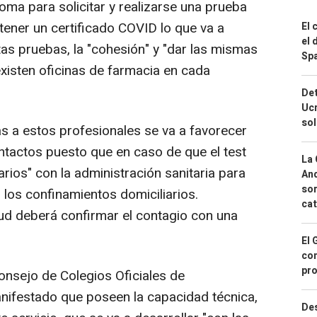
ma para solicitar y realizarse una prueba
tener un certificado COVID lo que va a
El 
el 
stas pruebas, la "cohesión" y "dar las mismas
Spa
xisten oficinas de farmacia en cada
Det
Ucr
so
s a estos profesionales se va a favorecer
contactos puesto que en caso de que el test
La 
arios" con la administración sanitaria para
And
sor
r los confinamientos domiciliarios.
cat
lud deberá confirmar el contagio con una
El 
con
pro
Consejo de Colegios Oficiales de
ifestado que poseen la capacidad técnica,
Des