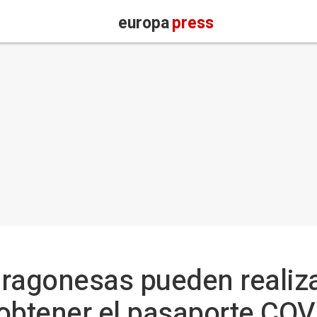
europa
press
ragonesas pueden realiza
obtener el pasaporte CO