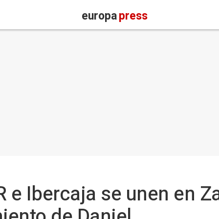
europa
press
 e Ibercaja se unen en Z
miento de Daniel