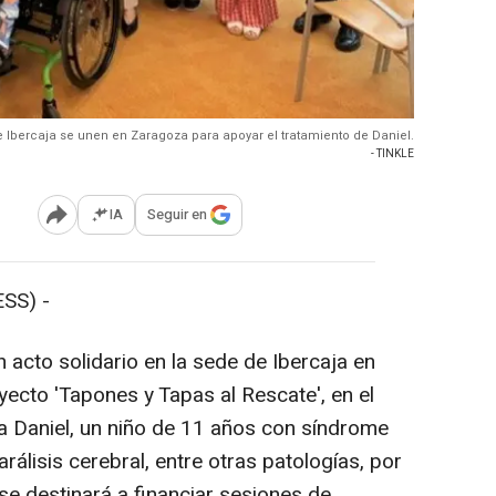
 Ibercaja se unen en Zaragoza para apoyar el tratamiento de Daniel.
- TINKLE
IA
Seguir en
Abrir opciones para compartir
SS) -
acto solidario en la sede de Ibercaja en
ecto 'Tapones y Tapas al Rescate', en el
a Daniel, un niño de 11 años con síndrome
arálisis cerebral, entre otras patologías, por
se destinará a financiar sesiones de