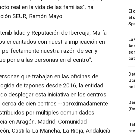
o real en la vida de las familias", ha
El 
dación SEUR, Ramón Mayo.
el 
Spa
stenibilidad y Reputación de Ibercaja, María
La 
s encantados con nuestra implicación en
And
a perfectamente nuestra razón de ser y
sor
cat
ue pone a las personas en el centro".
Det
personas que trabajan en las oficinas de
Ucr
cogida de tapones desde 2016, la entidad
so
o desplegar esta iniciativa en los centros
Des
, cerca de cien centros --aproximadamente
(Ov
distribuidos por múltiples comunidades
cia en Aragón, Madrid, Comunidad
Ita
León, Castilla-La Mancha, La Rioja, Andalucía
ree