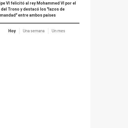
ipe VI felicitó al rey Mohammed VI por el
 del Trono y destacó los "lazos de
rmandad" entre ambos países
Hoy
Una semana
Un mes