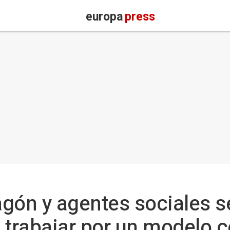
europa
press
gón y agentes sociales s
trabajar por un modelo c