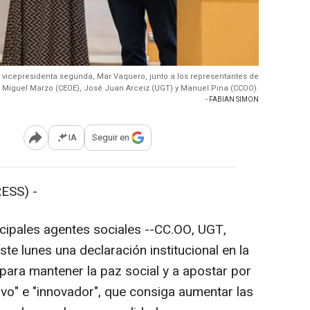
a vicepresidenta segunda, Mar Vaquero, junto a los representantes de
, Miguel Marzo (CEOE), José Juan Arceiz (UGT) y Manuel Pina (CCOO).
- FABIAN SIMON
IA
Seguir en
Abrir opciones para compartir
ESS) -
ncipales agentes sociales --CC.OO, UGT,
e lunes una declaración institucional en la
ara mantener la paz social y a apostar por
vo" e "innovador", que consiga aumentar las