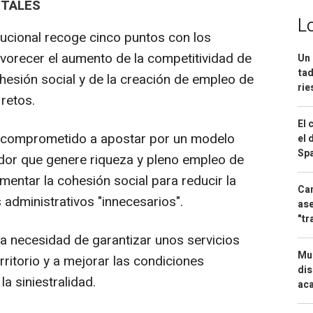
NTALES
L
itucional recoge cinco puntos con los
vorecer el aumento de la competitividad de
Un 
tad
hesión social y de la creación de empleo de
ri
retos.
El 
an comprometido a apostar por un modelo
el 
Spa
dor que genere riqueza y pleno empleo de
aumentar la cohesión social para reducir la
Can
 administrativos "innecesarios".
ase
"tr
a necesidad de garantizar unos servicios
Mue
rritorio y a mejorar las condiciones
dis
la siniestralidad.
aca