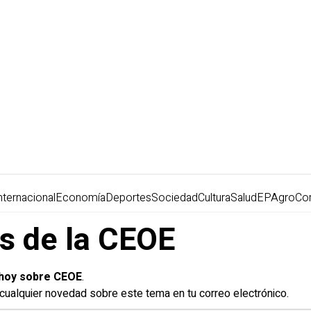
nternacional
Economía
Deportes
Sociedad
Cultura
Salud
EPAgro
Co
as de la CEOE
e hoy sobre CEOE
.
r cualquier novedad sobre este tema en tu correo electrónico.