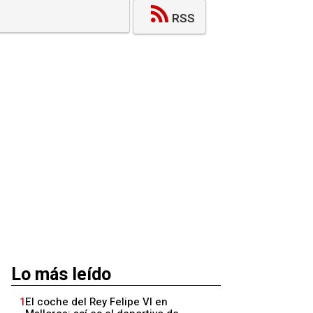
RSS
Lo más leído
1
El coche del Rey Felipe VI en