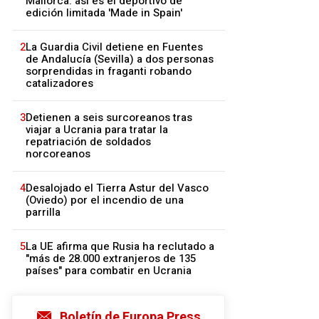
Mallorca: así es el deportivo de
edición limitada 'Made in Spain'
2
La Guardia Civil detiene en Fuentes
de Andalucía (Sevilla) a dos personas
sorprendidas in fraganti robando
catalizadores
3
Detienen a seis surcoreanos tras
viajar a Ucrania para tratar la
repatriación de soldados
norcoreanos
4
Desalojado el Tierra Astur del Vasco
(Oviedo) por el incendio de una
parrilla
5
La UE afirma que Rusia ha reclutado a
"más de 28.000 extranjeros de 135
países" para combatir en Ucrania
Boletín de Europa Press