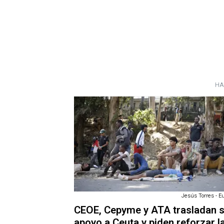
HA
Jesús Torres - E
CEOE, Cepyme y ATA trasladan 
apoyo a Ceuta y piden reforzar l