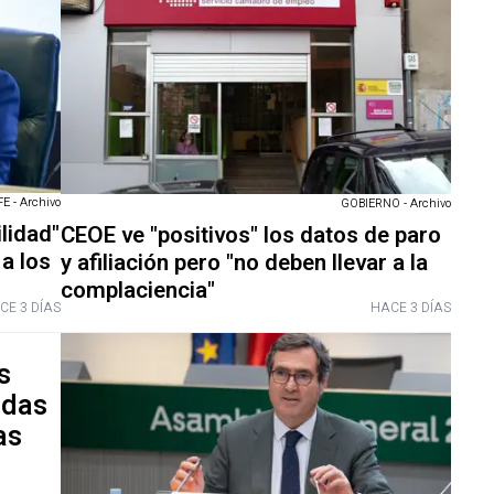
 - Archivo
GOBIERNO - Archivo
lidad"
CEOE ve "positivos" los datos de paro
a los
y afiliación pero "no deben llevar a la
complaciencia"
CE 3 DÍAS
HACE 3 DÍAS
s
idas
as