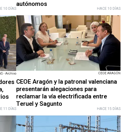
autónomos
E 10 DÍAS
HACE 10 DÍAS
CEOE ARAGÓN
 - Archivo
CEOE Aragón y la patronal valenciana
dores
presentarán alegaciones para
a,
reclamar la vía electrificada entre
ios
Teruel y Sagunto
E 11 DÍAS
HACE 15 DÍAS