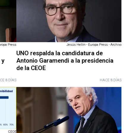
uropa Press
Jesús Hellín - Europa Press - Archivo
UNO respalda la candidatura de
 y
Antonio Garamendi a la presidencia
de la CEOE
CE 8 DÍAS
HACE 8 DÍAS
CEOE