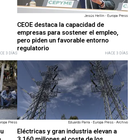
Jesús Hellín - Europa Press
CEOE destaca la capacidad de
empresas para sostener el empleo,
pero piden un favorable entorno
regulatorio
CE 3 DÍAS
HACE 3 DÍAS
uropa Press
Eduardo Parra - Europa Press - Archivo
su
Eléctricas y gran industria elevan a
a
3.160 millones el coste de los