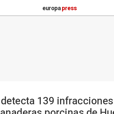
europa
press
l detecta 139 infraccione
ganaderas porcinas de H