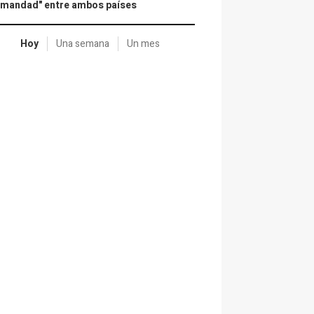
rmandad" entre ambos países
Hoy
Una semana
Un mes