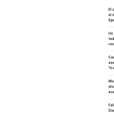
El 
el 
Spa
Un 
tad
ri
Can
ase
"tr
Mue
dis
aca
Fel
Día