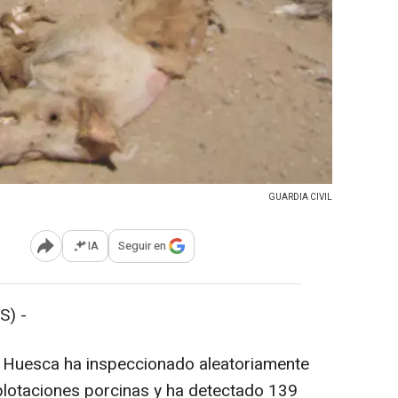
GUARDIA CIVIL
IA
Seguir en
Abrir opciones para compartir
S) -
de Huesca ha inspeccionado aleatoriamente
xplotaciones porcinas y ha detectado 139