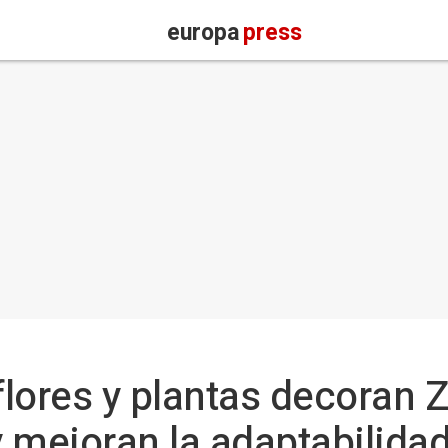
europa
press
lores y plantas decoran 
 y mejoran la adaptabilida