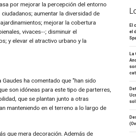
pasa por mejorar la percepción del entorno
L
os ciudadanos; aumentar la diversidad de
 ajardinamientos; mejorar la cobertura
El 
ienales, vivaces--; disminuir el
el 
Spa
; y elevar el atractivo urbano y la
La 
And
sor
cat
ana Gaudes ha comentado que "han sido
ue son idóneas para este tipo de parterres,
Det
Ucr
ilidad, que se plantan junto a otras
so
an manteniendo en el terreno a lo largo de
Des
(Ov
o más que mera decoración. Además de