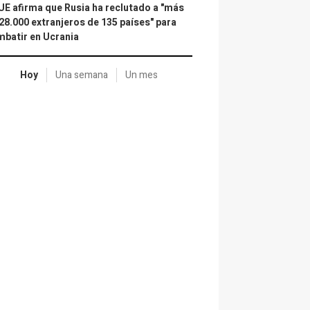
UE afirma que Rusia ha reclutado a "más
28.000 extranjeros de 135 países" para
batir en Ucrania
Hoy
Una semana
Un mes