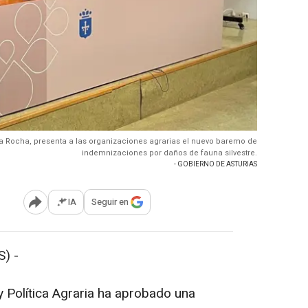
 Da Rocha, presenta a las organizaciones agrarias el nuevo baremo de
indemnizaciones por daños de fauna silvestre.
- GOBIERNO DE ASTURIAS
IA
Seguir en
Abrir opciones para compartir
) -
 Política Agraria ha aprobado una