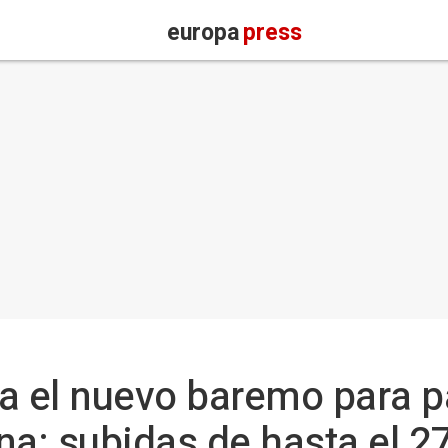
europa
press
a el nuevo baremo para p
una: subidas de hasta el 2