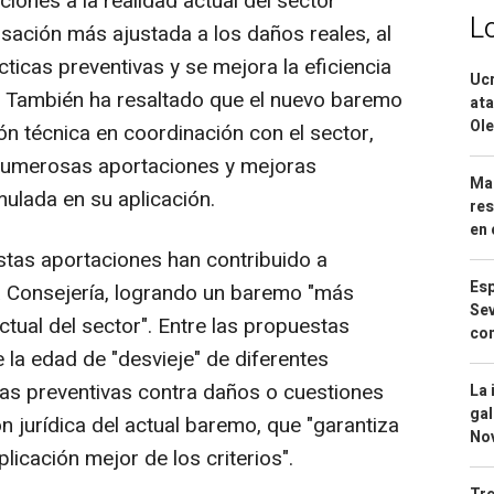
iones a la realidad actual del sector
L
sación más ajustada a los daños reales, al
cticas preventivas y se mejora la eficiencia
Ucr
s. También ha resaltado que el nuevo baremo
ata
Ole
ón técnica en coordinación con el sector,
 numerosas aportaciones y mejoras
Mar
mulada en su aplicación.
res
en 
as aportaciones han contribuido a
Esp
la Consejería, logrando un baremo "más
Sev
ctual del sector". Entre las propuestas
con
 la edad de "desvieje" de diferentes
das preventivas contra daños o cuestiones
La 
gal
ón jurídica del actual baremo, que "garantiza
No
licación mejor de los criterios".