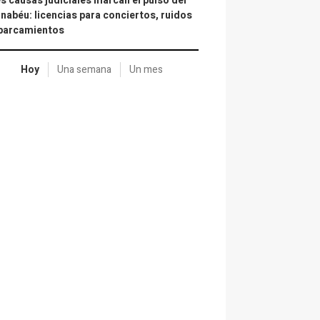
s causas judiciales marcan el pulso del
nabéu: licencias para conciertos, ruidos
aparcamientos
Hoy
Una semana
Un mes