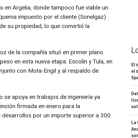
do en Argelia, donde tampoco fue viable un
squema impuesto por el cliente (Sonelgaz)
de su propiedad, lo que convirtió la
L
voz de la compañía situó en primer plano
peso en esta nueva etapa: Escolín y Tula, en
El 
njunto con Mota-Engil y al respaldo de
el 
Spa
Det
to se apoya en trabajos de ingeniería ya
Ucr
ención firmada en enero para la
so
 desarrollos por un importe superior a 300
La 
And
sor