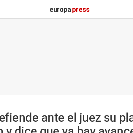
europa
press
efiende ante el juez su pl
n y dice que ya hay avanc