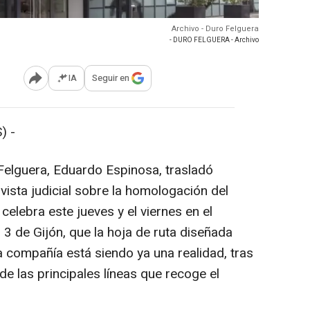
Archivo - Duro Felguera
- DURO FELGUERA - Archivo
IA
Seguir en
Abrir opciones para compartir
) -
 Felguera, Eduardo Espinosa, trasladó
ista judicial sobre la homologación del
celebra este jueves y el viernes en el
3 de Gijón, que la hoja de ruta diseñada
la compañía está siendo ya una realidad, tras
e las principales líneas que recoge el