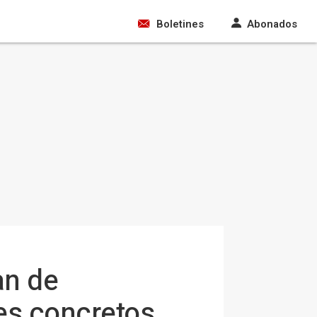
Boletines
Abonados
an de
es concretos