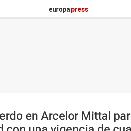
europa
press
rdo en Arcelor Mittal pa
d con una vigencia de cu