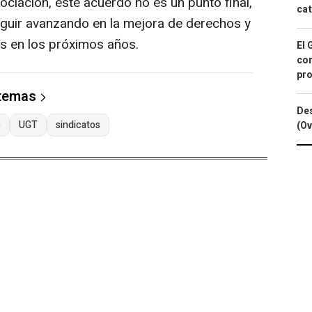
iación, este acuerdo no es un punto final,
cat
eguir avanzando en la mejora de derechos y
es en los próximos años.
El 
con
pro
 temas
Des
o
UGT
sindicatos
(Ov