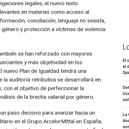
aciones legales, el nuevo texto
levantes en materias como acceso al
ormación, conciliación, lenguaje no sexista,
 género y protección a víctimas de violencia
L
ambién se han reforzado con mayores
El 
unciantes y más objetividad en los
el 
El nuevo Plan de Igualdad tendrá una
Spa
e la auditoría retributiva se desarrollará en
 con el objetivo de perfeccionar la
Det
Ucr
álisis de la brecha salarial por género.
so
n paso decisivo para avanzar hacia un
La 
litario en el Grupo ArcelorMittal en España,
And
sor