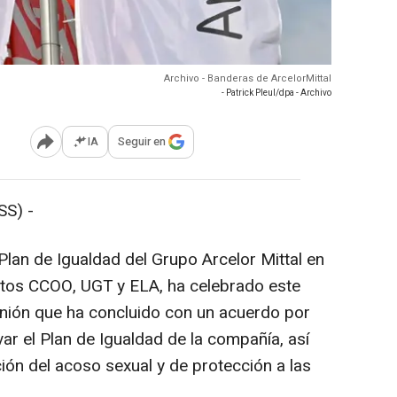
Archivo - Banderas de ArcelorMittal
- Patrick Pleul/dpa - Archivo
IA
Seguir en
Abrir opciones para compartir
S) -
an de Igualdad del Grupo Arcelor Mittal en
atos CCOO, UGT y ELA, ha celebrado este
nión que ha concluido con un acuerdo por
r el Plan de Igualdad de la compañía, así
ón del acoso sexual y de protección a las