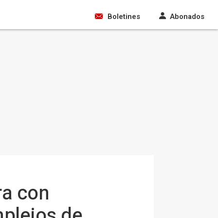
Boletines
Abonados
ra con
mplejos de