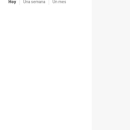
Hoy
Una semana
Un mes