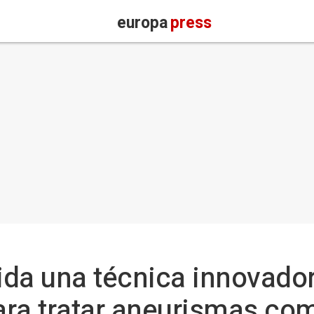
europa
press
ida una técnica innovado
ra tratar aneurismas co