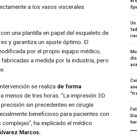
el 
fectamente a los vasos viscerales
Spa
Un 
tad
on una plantilla en papel del esqueleto de
ri
res y garantiza un ajuste óptimo. El
odificada por el propio equipo médico,
Mue
dis
 fabricadas a medida por la industria, pero
aca
e.
Can
intervención se realiza
de forma
ase
"tr
ura menos de tres horas. "La impresión 3D
 precisión sin precedentes en cirugía
Fel
pecialmente beneficioso para pacientes con
Día
he
s complejas", ha explicado el médico
Álvarez Marcos.