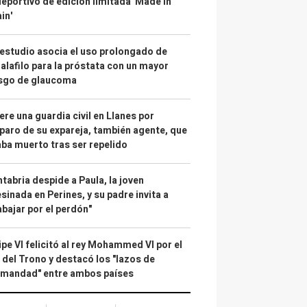
deportivo de edición limitada 'Made in
in'
estudio asocia el uso prolongado de
alafilo para la próstata con un mayor
esgo de glaucoma
re una guardia civil en Llanes por
paro de su expareja, también agente, que
ba muerto tras ser repelido
tabria despide a Paula, la joven
sinada en Perines, y su padre invita a
abajar por el perdón"
ipe VI felicitó al rey Mohammed VI por el
 del Trono y destacó los "lazos de
rmandad" entre ambos países