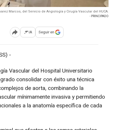
arez Marcos, del Servicio de Angiología y Cirugía Vascular del HUCA.
- PRINCIPADO
IA
Seguir en
Abrir opciones para compartir
S) -
gía Vascular del Hospital Universitario
ogrado consolidar con éxito una técnica
complejos de aorta, combinando la
ascular mínimamente invasiva y permitiendo
cionales a la anatomía específica de cada