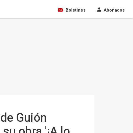
Boletines
Abonados
 de Guión
su obra '¡A lo