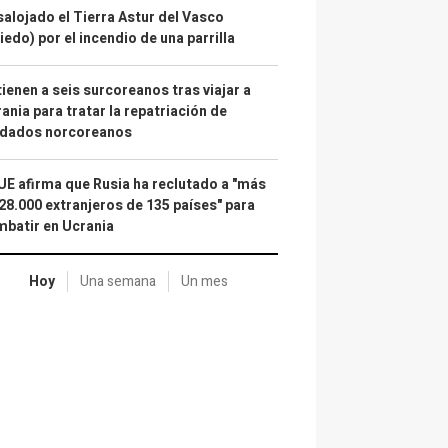
alojado el Tierra Astur del Vasco
iedo) por el incendio de una parrilla
ienen a seis surcoreanos tras viajar a
ania para tratar la repatriación de
ldados norcoreanos
UE afirma que Rusia ha reclutado a "más
28.000 extranjeros de 135 países" para
batir en Ucrania
Hoy
Una semana
Un mes