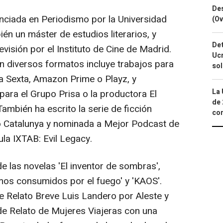
Des
nciada en Periodismo por la Universidad
(Ov
n un máster de estudios literarios, y
Det
visión por el Instituto de Cine de Madrid.
Ucr
n diversos formatos incluye trabajos para
so
a Sexta, Amazon Prime o Playz, y
La 
ara el Grupo Prisa o la productora El
de 
ambién ha escrito la serie de ficción
com
o Catalunya y nominada a Mejor Podcast de
cula IXTAB: Evil Legacy.
 de las novelas 'El inventor de sombras',
imos consumidos por el fuego' y 'KAOS'.
de Relato Breve Luis Landero por Aleste y
o de Relato de Mujeres Viajeras con una