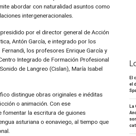
mite abordar con naturalidad asuntos como
laciones intergeneracionales.
 presidido por el director general de Acción
tica, Antón García, e integrado por los
 Fernandi, los profesores Enrique García y
l Centro Integrado de Formación Profesional
L
Sonido de Langreo (Cislan), María Isabel
El 
el 
Spa
co distingue obras originales e inéditas
icción o animación. Con ese
La 
e fomentar la escritura de guiones
And
sor
lengua asturiana o eonaviego, al tiempo que
cat
nal.