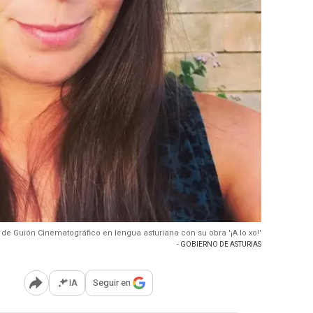
e Guión Cinematográfico en lengua asturiana con su obra '¡A lo xo!'
- GOBIERNO DE ASTURIAS
IA
Seguir en
Abrir opciones para compartir