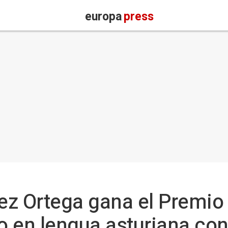
europa
press
ez Ortega gana el Premio
 en lengua asturiana con 