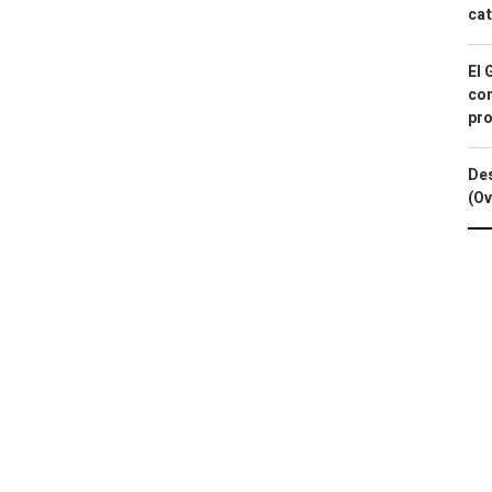
cat
El 
con
pro
Des
(Ov