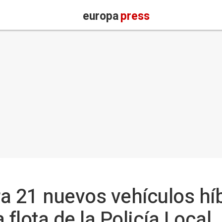
europa
press
a 21 nuevos vehículos hí
 flota de la Policía Local