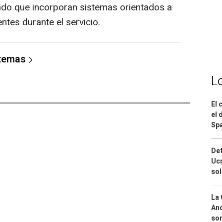
ado que incorporan sistemas orientados a
ntes durante el servicio.
 temas
L
El 
el 
Spa
Det
Ucr
so
La 
And
sor