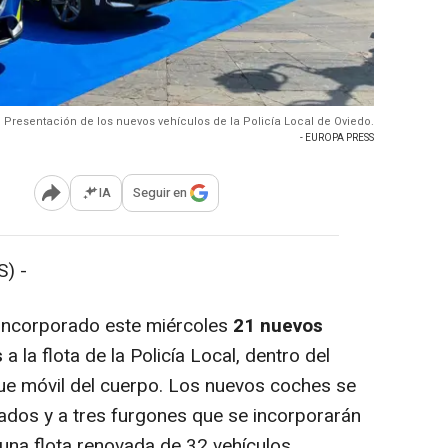
Presentación de los nuevos vehículos de la Policía Local de Oviedo.
- EUROPA PRESS
IA
Seguir en
Abrir opciones para compartir
) -
incorporado este miércoles
21 nuevos
s
a la flota de la Policía Local, dentro del
ue móvil del cuerpo. Los nuevos coches se
ados y a tres furgones que se incorporarán
na flota renovada de 32 vehículos.