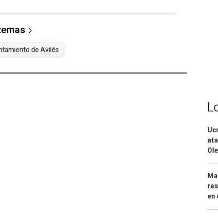
 temas
tamiento de Avilés
L
Ucr
ata
Ole
Mar
res
en 