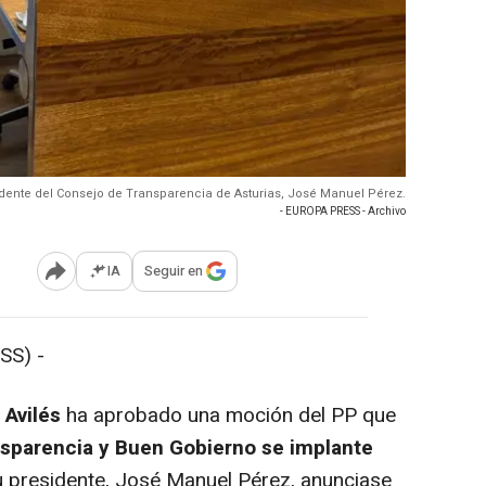
sidente del Consejo de Transparencia de Asturias, José Manuel Pérez.
- EUROPA PRESS - Archivo
IA
Seguir en
Abrir opciones para compartir
SS) -
 Avilés
ha aprobado una moción del PP que
sparencia y Buen Gobierno se implante
u presidente, José Manuel Pérez, anunciase