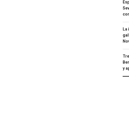
Esp
Sev
con
La 
gal
No
Tre
Ber
y 