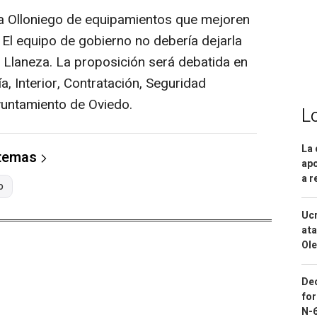
 a Olloniego de equipamientos que mejoren
. El equipo de gobierno no debería dejarla
 Llaneza. La proposición será debatida en
, Interior, Contratación, Seguridad
yuntamiento de Oviedo.
L
La 
 temas
apo
a r
o
Ucr
ata
Ole
Dec
for
N-6