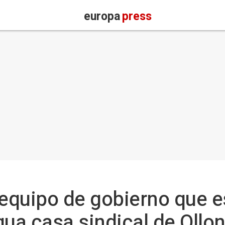
europa
press
 equipo de gobierno que e
gua casa sindical de Ollo