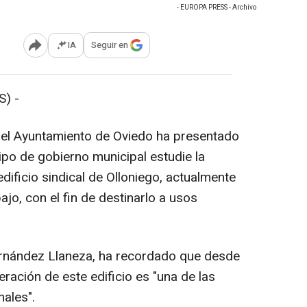
- EUROPA PRESS - Archivo
IA
Seguir en
Abrir opciones para compartir
) -
n el Ayuntamiento de Oviedo ha presentado
ipo de gobierno municipal estudie la
ificio sindical de Olloniego, actualmente
ajo, con el fin de destinarlo a usos
Fernández Llaneza, ha recordado que desde
ración de este edificio es "una de las
nales".