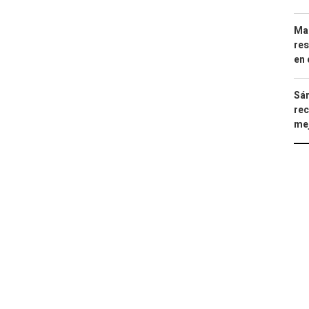
Mar
res
en 
Sán
rec
mej