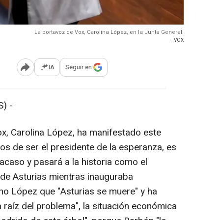
La portavoz de Vox, Carolina López, en la Junta General.
- VOX
IA
Seguir en
Abrir opciones para compartir
) -
x, Carolina López, ha manifestado este
os de ser el presidente de la esperanza, es
fracaso y pasará a la historia como el
 de Asturias mientras inauguraba
cho López que "Asturias se muere" y ha
 raíz del problema", la situación económica