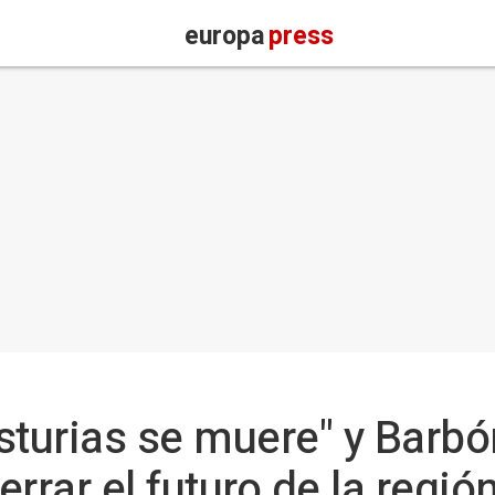
europa
press
sturias se muere" y Barbó
errar el futuro de la regió