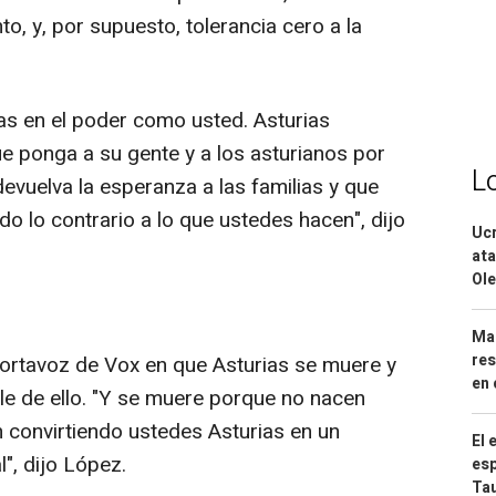
to, y, por supuesto, tolerancia cero a la
tas en el poder como usted. Asturias
ue ponga a su gente y a los asturianos por
L
devuelva la esperanza a las familias y que
do lo contrario a lo que ustedes hacen", dijo
Ucr
ata
Ole
Mar
res
portavoz de Vox en que Asturias se muere y
en 
e de ello. "Y se muere porque no nacen
n convirtiendo ustedes Asturias en un
El 
l", dijo López.
esp
Ta