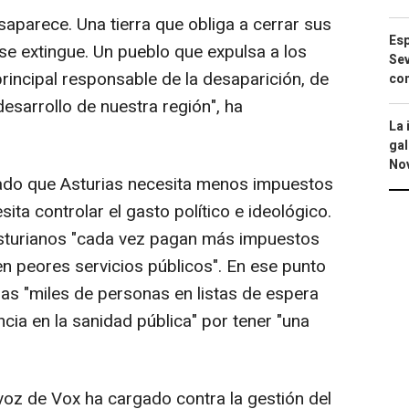
saparece. Una tierra que obliga a cerrar sus
Esp
se extingue. Un pueblo que expulsa a los
Sev
rincipal responsable de la desaparición, de
con
desarrollo de nuestra región", ha
La 
gal
No
tado que Asturias necesita menos impuestos
ita controlar el gasto político e ideológico.
 asturianos "cada vez pagan más impuestos
n peores servicios públicos". En ese punto
las "miles de personas en listas de espera
cia en la sanidad pública" por tener "una
voz de Vox ha cargado contra la gestión del