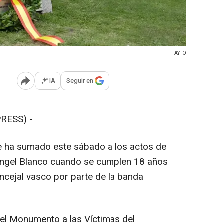
AYTO
IA
Seguir en
Abrir opciones para compartir
RESS) -
e ha sumado este sábado a los actos de
Ángel Blanco cuando se cumplen 18 años
oncejal vasco por parte de la banda
el Monumento a las Víctimas del