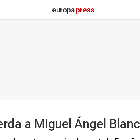
europa
press
erda a Miguel Ángel Blan