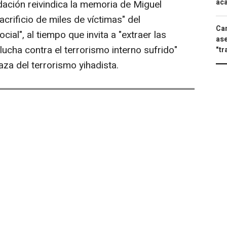
aca
ación reivindica la memoria de Miguel
acrificio de miles de víctimas" del
Can
ial", al tiempo que invita a "extraer las
ase
ucha contra el terrorismo interno sufrido"
"tr
za del terrorismo yihadista.