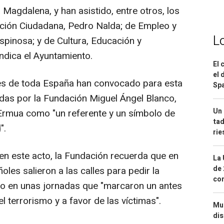
 Magdalena, y han asistido, entre otros, los
cción Ciudadana, Pedro Nalda; de Empleo y
L
spinosa; y de Cultura, Educación y
ndica el Ayuntamiento.
El 
el 
es de toda España han convocado para esta
Spa
das por la Fundación Miguel Ángel Blanco,
Un 
e Ermua como "un referente y un símbolo de
tad
".
ri
 en este acto, la Fundación recuerda que en
La 
de 
oles salieron a las calles para pedir la
com
co en unas jornadas que "marcaron un antes
l terrorismo y a favor de las víctimas".
Mue
dis