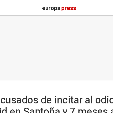
europa
press
cusados de incitar al odio
id en Santoña y 7 meses a