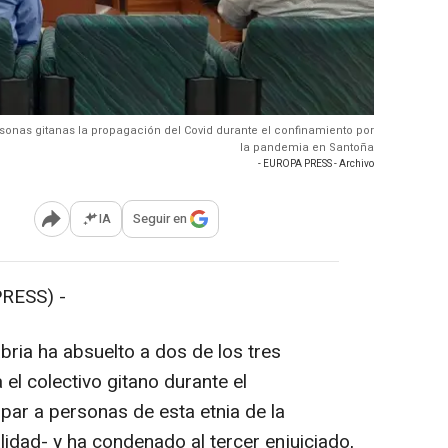
ersonas gitanas la propagación del Covid durante el confinamiento por
la pandemia en Santoña
- EUROPA PRESS - Archivo
IA
Seguir en
Abrir opciones para compartir
RESS) -
bria ha absuelto a dos de los tres
 el colectivo gitano durante el
par a personas de esta etnia de la
lidad- y ha condenado al tercer enjuiciado,