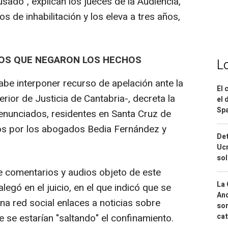
ado", explican los jueces de la Audiencia,
s de inhabilitación y los eleva a tres años,
OS QUE NEGARON LOS HECHOS
L
abe interponer recurso de apelación ante la
El 
erior de Justicia de Cantabria-, decreta la
el 
Spa
enunciados, residentes en Santa Cruz de
os por los abogados Bedia Fernández y
Det
Ucr
so
de comentarios y audios objeto de este
La 
legó en el juicio, en el que indicó que se
And
 una red social enlaces a noticias sobre
sor
cat
e se estarían "saltando" el confinamiento.