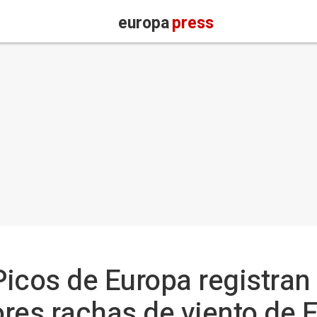
europa
press
Picos de Europa registra
res rachas de viento de 