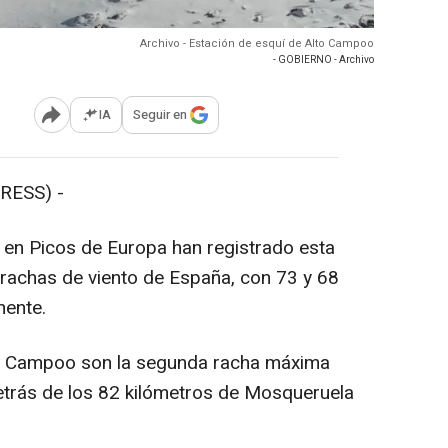
Archivo - Estación de esquí de Alto Campoo
- GOBIERNO - Archivo
IA
Seguir en
Abrir opciones para compartir
RESS) -
en Picos de Europa han registrado esta
achas de viento de España, con 73 y 68
mente.
o Campoo son la segunda racha máxima
detrás de los 82 kilómetros de Mosqueruela