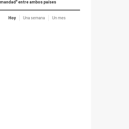
rmandad" entre ambos países
Hoy
Una semana
Un mes