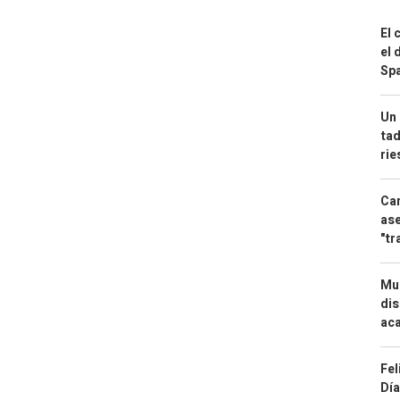
El 
el 
Spa
Un 
tad
ri
Can
ase
"tr
Mue
dis
aca
Fel
Día