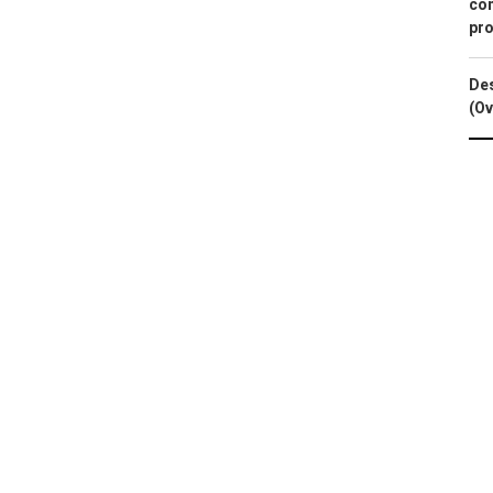
con
pro
Des
(Ov