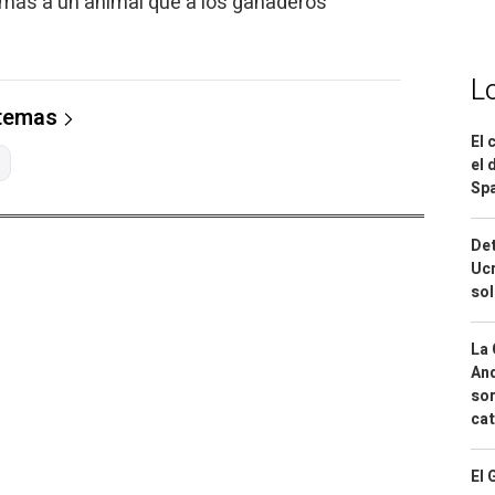
a más a un animal que a los ganaderos"
L
 temas
El 
el 
Spa
Det
Ucr
so
La 
And
sor
cat
El 