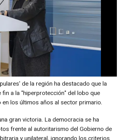
José Sáenz de Buruaga, ha valorado como
ros la salida del lobo del Listado de
de Protección Especial, aprobada este
iputados, y ha confirmado que la comunidad
estión que decayó en septiembre de 2021,
l LESPRE, garantizando el "equilibrio" entre
de la ganadería.
opulares' de la región ha destacado que la
fin a la "hiperprotección" del lobo que
en los últimos años al sector primario.
na gran victoria. La democracia se ha
tos frente al autoritarismo del Gobierno de
raria y unilateral, ignorando los criterios