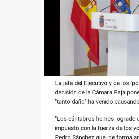
La presidenta regional, María 
una "gran victoria" de los cántab
Especies Silvestres en Régimen 
jueves en el Congreso de los D
autónoma retomará el plan de g
tras la inclusión del cánido en e
su conservación y la protección 
La jefa del Ejecutivo y de los 'p
decisión de la Cámara Baja pone 
"tanto daño" ha venido causando 
"Los cántabros hemos logrado u
impuesto con la fuerza de los vo
Pedro Sánchez que, de forma arbit