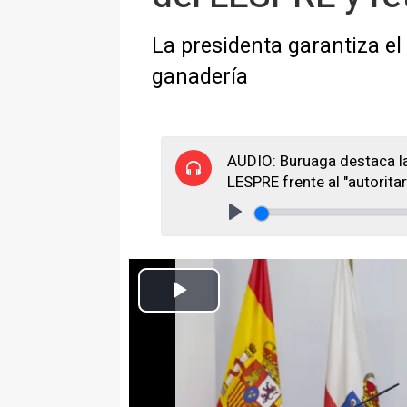
La presidenta garantiza el 
ganadería
AUDIO: Buruaga destaca la "
LESPRE frente al "autorita
Play
Archivo - La presidenta de Cantabria, Ma
Europa Press Cantabria
Actualizado: jueves, 20 marzo 2025 20:07
SANTANDER, 20 Mar. (EUROPA 