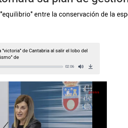
"equilibrio" entre la conservación de la esp
victoria" de Cantabria al salir el lobo del
rismo" de
02:06
Mute
Download
ría José Sáenz de Buruaga, en rueda de prensa en el Gobierno - GOBIERNO - Archivo
IA
Seguir en
Abrir opciones para compartir
PRESS) -