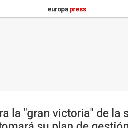
europa
press
a la "gran victoria" de la 
tomará su plan de gestió