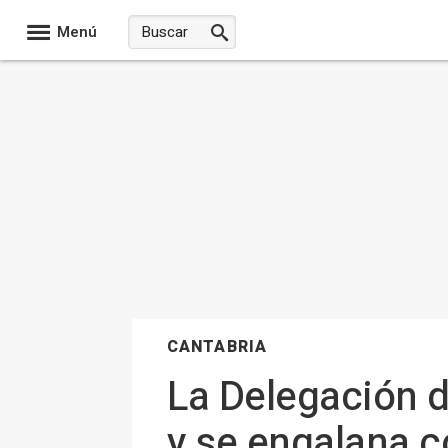
Menú
CANTABRIA
La Delegación d
y se engalana c