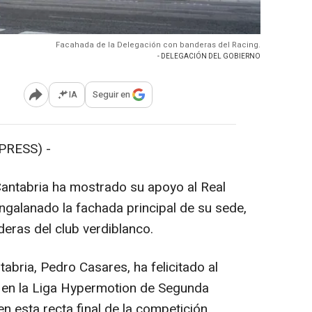
Facahada de la Delegación con banderas del Racing.
- DELEGACIÓN DEL GOBIERNO
IA
Seguir en
Abrir opciones para compartir
PRESS) -
Cantabria ha mostrado su apoyo al Real
ngalanado la fachada principal de su sede,
deras del club verdiblanco.
abria, Pedro Casares, ha felicitado al
 en la Liga Hypermotion de Segunda
n esta recta final de la competición.