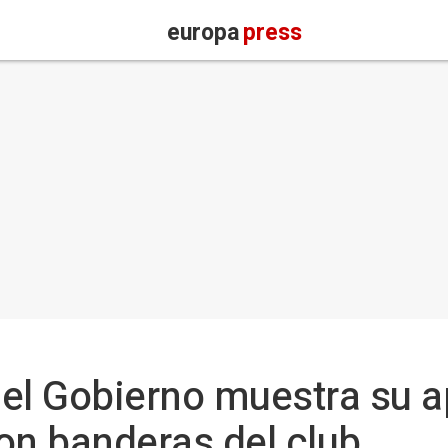
europa
press
el Gobierno muestra su a
on banderas del club