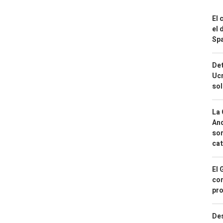
El 
el 
Spa
Det
Ucr
so
La 
And
sor
cat
El 
con
pro
Des