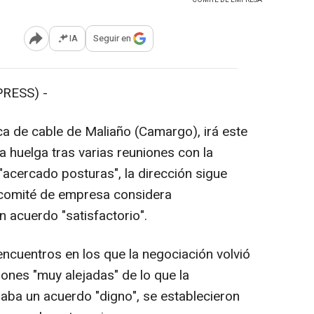
IA
Seguir en
Abrir opciones para compartir
RESS) -
ica de cable de Maliaño (Camargo), irá este
la huelga tras varias reuniones con la
acercado posturas", la dirección sigue
l comité de empresa considera
 acuerdo "satisfactorio".
ncuentros en los que la negociación volvió
ones "muy alejadas" de lo que la
raba un acuerdo "digno", se establecieron