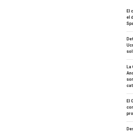
El 
el 
Spa
Det
Ucr
so
La 
And
sor
cat
El 
con
pro
Des