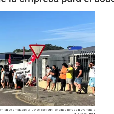
smian se emplazan al jueves tras reunirse cinco horas sin avenencia
- COMITÉ DE EMPRESA