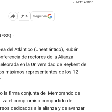
- UNEATLÁNTICO
IA
Seguir en
Abrir opciones para compartir
ESS) -
pea del Atlántico (Uneatlántico), Rubén
onferencia de rectores de la Alianza
elebrada en la Universidad de Beykent de
 los máximos representantes de los 12
n.
abo la firma conjunta del Memorando de
liza el compromiso compartido de
rsos dedicados a la alianza y de avanzar