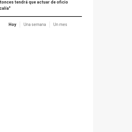
tonces tendrá que actuar de oficio
calía"
Hoy
Una semana
Un mes