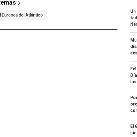
 temas
Un 
 Europea del Atlántico
tad
ri
Mue
dis
aca
Fel
Día
he
Pod
org
con
El 
nie