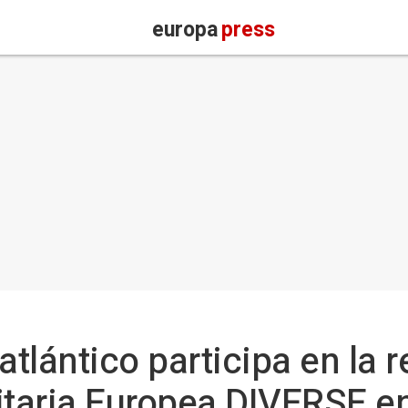
europa
press
atlántico participa en la 
itaria Europea DIVERSE e