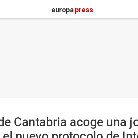
europa
press
de Cantabria acoge una j
el nuevo protocolo de Int