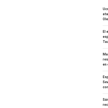
Ucr
ata
Ole
El 
esp
Ta
Mar
res
en 
Esp
Sev
con
Sán
rec