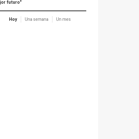
or futuro"
Hoy
Una semana
Un mes