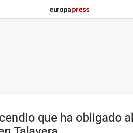
europa
press
cendio que ha obligado al
 en Talavera