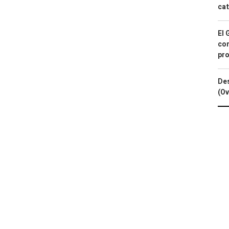
cat
El 
con
pro
Des
(Ov