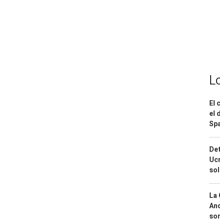
L
El 
el 
Spa
Det
Ucr
so
La 
And
sor