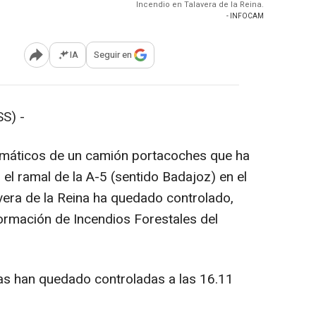
Incendio en Talavera de la Reina.
- INFOCAM
IA
Seguir en
Abrir opciones para compartir
S) -
eumáticos de un camión portacoches que ha
 el ramal de la A-5 (sentido Badajoz) en el
avera de la Reina ha quedado controlado,
ormación de Incendios Forestales del
mas han quedado controladas a las 16.11