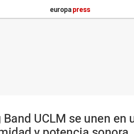
europa
press
g Band UCLM se unen en 
imidad y potencia sonora