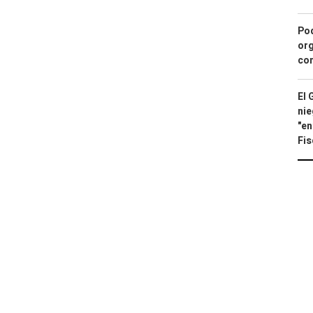
Pod
org
con
El 
nie
"en
Fis