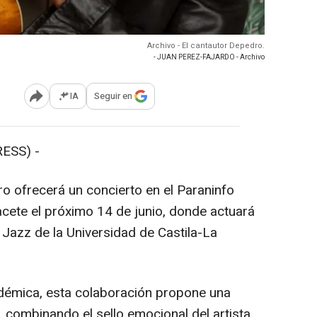
Archivo - El cantautor Depedro.
- JUAN PEREZ-FAJARDO - Archivo
IA
Seguir en
Abrir opciones para compartir
ESS) -
o ofrecerá un concierto en el Paraninfo
acete el próximo 14 de junio, donde actuará
Jazz de la Universidad de Castila-La
adémica, esta colaboración propone una
 combinando el sello emocional del artista