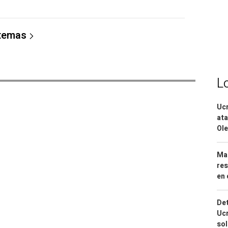
 temas
L
Ucr
ata
Ole
Mar
res
en 
Det
Ucr
so