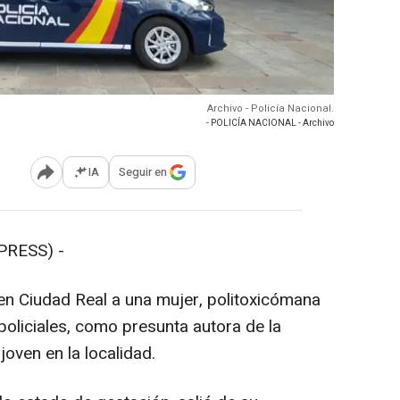
Archivo - Policía Nacional.
- POLICÍA NACIONAL - Archivo
IA
Seguir en
Abrir opciones para compartir
PRESS) -
 en Ciudad Real a una mujer, politoxicómana
oliciales, como presunta autora de la
oven en la localidad.