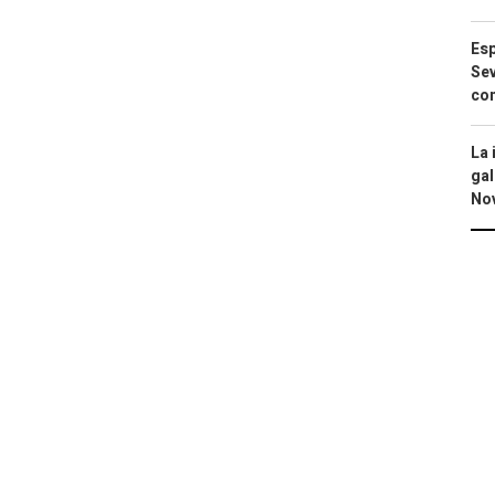
Esp
Sev
con
La 
gal
No